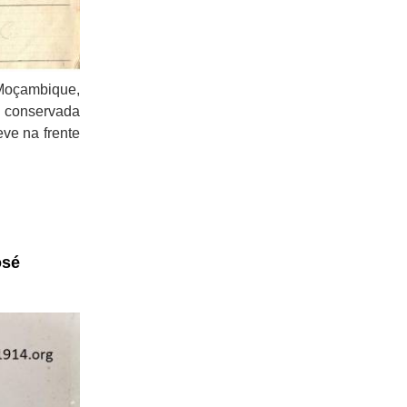
Moçambique,
m conservada
ve na frente
osé