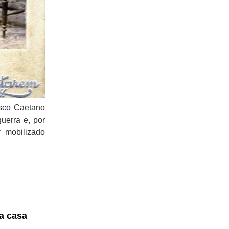
isco Caetano
uerra e, por
r mobilizado
a casa