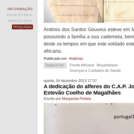
INFORMAÇÃO
FICHA TÉCNICA
MAPA DO SÍTIO
PESQUISAS
António dos Santos Gouveia esteve em 
possuindo a família a sua caderneta, be
deste os tempos em que este soldado este
africana.
Publicado em
Histórias
Tagged em
Frente Africana
Moçambique
Doenças e Cuidados de Saúde
quarta, 04 dezembro 2013 17:37
A dedicação do alferes do C.A.P. J
Estevão Coelho de Magalhães
Escrito por
Margarida Portela