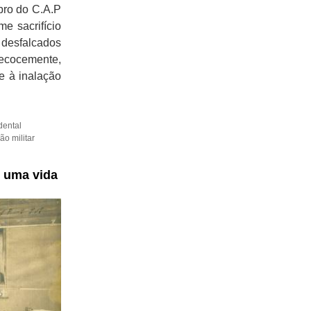
mbro do C.A.P
e sacrifício
 desfalcados
precocemente,
 e à inalação
dental
ão militar
z uma vida