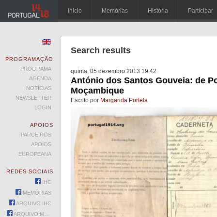
Inicio
Memórias
História
Participar
Search results
PROGRAMAÇÃO
PROGRAMA
quinta, 05 dezembro 2013 19:42
AGENDA
António dos Santos Gouveia: de Po
NOTÍCIAS
Moçambique
NEWSLETTER
Escrito por
Margarida Portela
LOGIN
APOIOS
PARCEIROS
APOIOS
EUROPEANA
REDES SOCIAIS
IHC
MEMÓRIAS
ARQUIVO IHC
ARQUIVO MEMÓRIAS