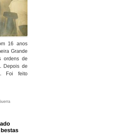
com 16 anos
meira Grande
s ordens de
. Depois de
 Foi feito
Guerra
zado
 bestas