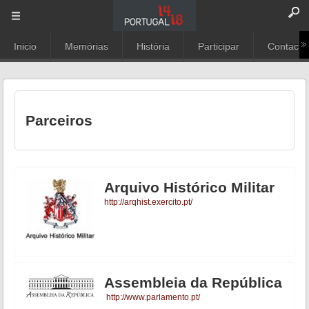
Inicio
Memórias
História
Participar
Contacto
Parceiros
Arquivo Histórico Militar
http://arqhist.exercito.pt/
Assembleia da República
http://www.parlamento.pt/