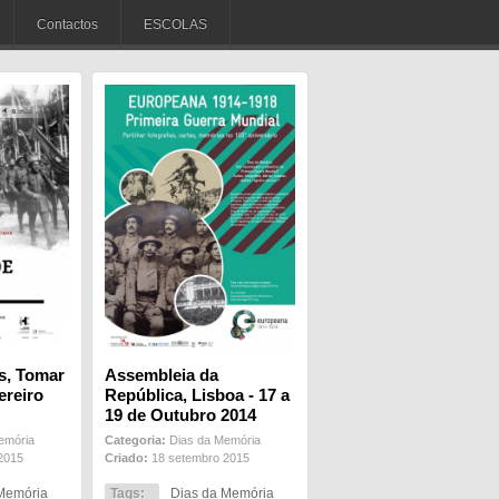
Contactos
ESCOLAS
s, Tomar
Assembleia da
ereiro
República, Lisboa - 17 a
19 de Outubro 2014
emória
Categoria:
Dias da Memória
2015
Criado:
18 setembro 2015
Memória
Tags:
Dias da Memória