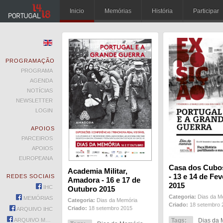
Inicio
Memórias
História
Participar
PROGRAMAÇÃO
PROGRAMA
AGENDA
NOTÍCIAS
NEWSLETTER
LOGIN
APOIOS
PARCEIROS
APOIOS
EUROPEANA
Casa dos Cubo
Academia Militar,
- 13 e 14 de Fev
REDES SOCIAIS
Amadora - 16 e 17 de
2015
IHC
Outubro 2015
Categoria:
Dias da M
MEMÓRIAS
Categoria:
Dias da Memória
Criado:
18 setembro 
Criado:
18 setembro 2015
ARQUIVO IHC
Tags:
Dias da 
ARQUIVO MEMÓRIAS