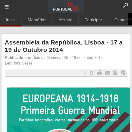
Inicio
Memórias
História
Participar
Contacto
Assembleia da República, Lisboa - 17 a
19 de Outubro 2014
Publicado em:
Dias da Memória
On:
18 setembro 2015
Ler:
3980 vezes