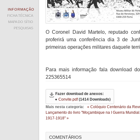
INFORMAÇÃO
FICHA TÉCNICA
MAPA DO SÍTIO
PESQUISAS
O Coronel David Martelo, reputado con
proferirá uma conferência dia 3 de Ju
primeiras operações militares daquele terriv
Para mais informação fala download do 
225365514
Fazer download de anexos:
Convite.pdf
(1414 Downloads)
Mais nesta categoria:
« Colóquio Centenário da Revo
Lançamento do livro "Moçambique na I Guerra Mundial. 
1917-1918" »
COMENTÁRIOS