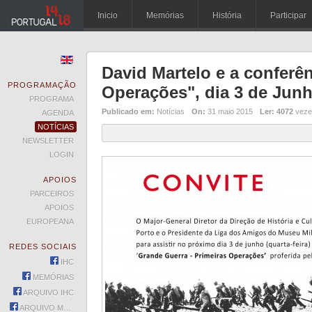
Inicio
Memórias
História
Participar
David Martelo e a conferê
PROGRAMAÇÃO
Operações", dia 3 de Junh
PROGRAMA
Publicado em:
Notícias
On:
31 maio 2015
Ler:
4072
veze
AGENDA
NOTÍCIAS
NEWSLETTER
LOGIN
APOIOS
PARCEIROS
APOIOS
EUROPEANA
REDES SOCIAIS
IHC
MEMÓRIAS
ARQUIVO IHC
ARQUIVO MEMÓRIAS