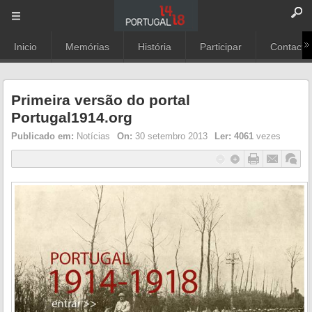
Inicio
Memórias
História
Participar
Contacto
Primeira versão do portal
Portugal1914.org
Publicado em:
Notícias
On:
30 setembro 2013
Ler:
4061
vezes