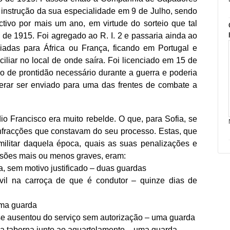
 instrução da sua especialidade em 9 de Julho, sendo
ctivo por mais um ano, em virtude do sorteio que tal
 de 1915. Foi agregado ao R. I. 2 e passaria ainda ao
viadas para África ou França, ficando em Portugal e
ciliar no local de onde saíra. Foi licenciado em 15 de
do de prontidão necessário durante a guerra e poderia
esperar ser enviado para uma das frentes de combate a
o Francisco era muito rebelde. O que, para Sofia, se
nfracções que constavam do seu processo. Estas, que
ilitar daquela época, quais as suas penalizações e
ensões mais ou menos graves, eram:
na, sem motivo justificado – duas guardas
civil na carroça de que é condutor – quinze dias de
 uma guarda
 se ausentou do serviço sem autorização – uma guarda
uma taberna junto ao aquartelamento – uma guarda