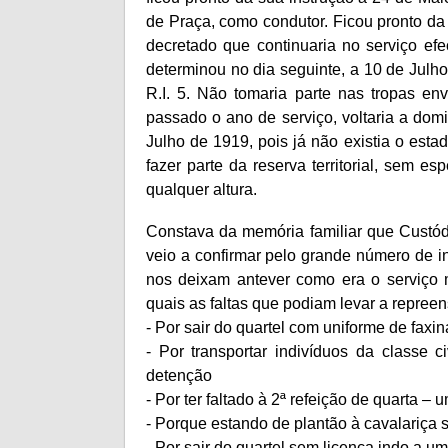
de Praça, como condutor. Ficou pronto da
decretado que continuaria no serviço efe
determinou no dia seguinte, a 10 de Julho
R.I. 5. Não tomaria parte nas tropas en
passado o ano de serviço, voltaria a domi
Julho de 1919, pois já não existia o esta
fazer parte da reserva territorial, sem 
qualquer altura.
Constava da memória familiar que Custódi
veio a confirmar pelo grande número de i
nos deixam antever como era o serviço m
quais as faltas que podiam levar a repre
- Por sair do quartel com uniforme de faxi
- Por transportar indivíduos da classe 
detenção
- Por ter faltado à 2ª refeição de quarta –
- Porque estando de plantão à cavalariça
- Por sair do quartel sem licença indo a 