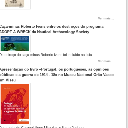
Ver mais ...
Caça-minas Roberto Ivens entre os destroços do programa
ADOPT A WRECK da Nautical Archaeology Society
O destroço do caça-minas Roberto Ivens foi incluído na lista…
Ver mais ...
Apresentação do livro «Portugal, os portugueses, as opiniões
públicas e a guerra de 1914 - 18» no Museu Nacional Grão Vasco
em Viseu
Da autoria do Coronel Nuno Mira Vaz, o livro «Portugal,…