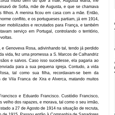
corda muito bem do que a mãe, Augusta Maria, lhe
 bisavó de Sofia, mãe de Augusta, e que se chamava
s filhos. A menina ficou em casa com a mãe. Então,
orme conflito, e os portugueses partiam, já em 1914,
ser mobilizados e recrutados para França, e também
tavam serviço em Portugal, controlando o território,
voltas.
 e Genoveva Rosa, adivinhando tal, tendo já perdido
s da vida, fez uma promessa a S. Marcos de Calhandriz
sãos e salvos. Caso isso sucedesse, ela pagaria ao
enviada para a sua pequena igreja. Contudo, a vida
Rosa, tal como sua filha, recordavam-se bem da
 de Vila Franca de Xira e Alverca, matando muitos
rancisco e Eduardo Francisco. Custódio Francisco,
s velho dos rapazes, e morava, tal como o seu irmão,
istado a 27 de Agosto de 1914 na situação de recruta,
aio de 1915. Passou então à Companhia de Sapadores