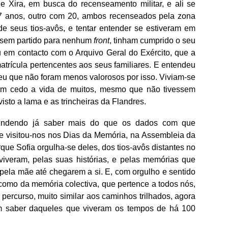
de Xira, em busca do recenseamento militar, e ali se
 anos, outro com 20, ambos recenseados pela zona
 seus tios-avôs, e tentar entender se estiveram em
essem partido para nenhum
front
, tinham cumprido o seu
rou em contacto com o Arquivo Geral do Exército, que a
atrícula pertencentes aos seus familiares. E entendeu
u que não foram menos valorosos por isso. Viviam-se
vam cedo a vida de muitos, mesmo que não tivessem
visto a lama e as trincheiras da Flandres.
endendo já saber mais do que os dados com que
e visitou-nos nos Dias da Memória, na Assembleia da
e Sofia orgulha-se deles, dos tios-avôs distantes no
iveram, pelas suas histórias, e pelas memórias que
ela mãe até chegarem a si. E, com orgulho e sentido
como da memória colectiva, que pertence a todos nós,
 percurso, muito similar aos caminhos trilhados, agora
am saber daqueles que viveram os tempos de há 100