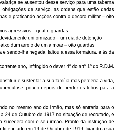
valariça se ausentou desse serviço para uma taberna
s obrigações de serviço, as ordens que estão dadas
as e praticando acções contra o decoro militar – oito
rmos agressivos – quatro guardas
 devidamente uniformizado – um dia de detenção
aixo dum arreio de um almoar – oito guardas
 e sendo-lhe negada, faltou a essa formatura, e às da
 corrente ano, infringido o dever 4º do artº 1º do R.D.M.
nstituir e sustentar a sua família mas perderia a vida,
berculose, pouco depois de perder os filhos para a
ando no mesmo ano do irmão, mas só entraria para o
 a 24 de Outubro de 1917 na situação de recrutado, e
mo sucedera com o seu irmão. Pronto da instrução de
er licenciado em 19 de Outubro de 1919, fixando a sua