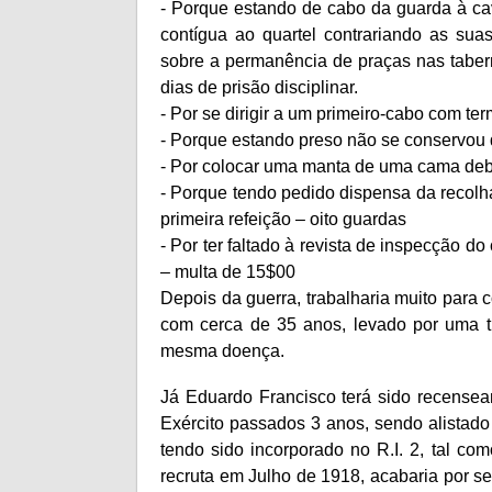
- Porque estando de cabo da guarda à ca
contígua ao quartel contrariando as sua
sobre a permanência de praças nas tabern
dias de prisão disciplinar.
- Por se dirigir a um primeiro-cabo com te
- Porque estando preso não se conservou
- Por colocar uma manta de uma cama deb
- Porque tendo pedido dispensa da recolha
primeira refeição – oito guardas
- Por ter faltado à revista de inspecção do
– multa de 15$00
Depois da guerra, trabalharia muito para co
com cerca de 35 anos, levado por uma tu
mesma doença.
Já Eduardo Francisco terá sido recense
Exército passados 3 anos, sendo alistado
tendo sido incorporado no R.I. 2, tal co
recruta em Julho de 1918, acabaria por s