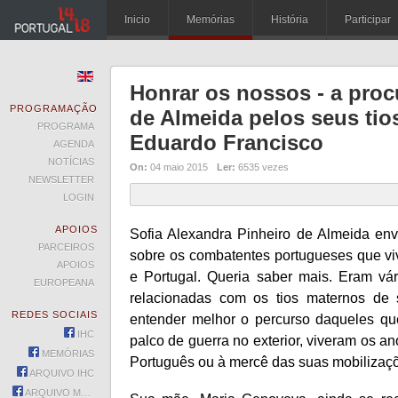
Inicio
Memórias
História
Participar
Honrar os nossos - a proc
PROGRAMAÇÃO
de Almeida pelos seus tio
PROGRAMA
Eduardo Francisco
AGENDA
NOTÍCIAS
On:
04 maio 2015
Ler:
6535 vezes
NEWSLETTER
LOGIN
APOIOS
Sofia Alexandra Pinheiro de Almeida en
PARCEIROS
sobre os combatentes portugueses que vi
APOIOS
e Portugal. Queria saber mais. Eram vár
EUROPEANA
relacionadas com os tios maternos de
REDES SOCIAIS
entender melhor o percurso daqueles q
IHC
palco de guerra no exterior, viveram os a
MEMÓRIAS
Português ou à mercê das suas mobilizaçõ
ARQUIVO IHC
ARQUIVO MEMÓRIAS