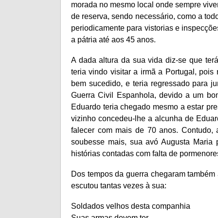
morada no mesmo local onde sempre vivera
de reserva, sendo necessário, como a tod
periodicamente para vistorias e inspecçõe
a pátria até aos 45 anos.
A dada altura da sua vida diz-se que ter
teria vindo visitar a irmã a Portugal, po
bem sucedido, e teria regressado para ju
Guerra Civil Espanhola, devido a um bo
Eduardo teria chegado mesmo a estar pres
vizinho concedeu-lhe a alcunha de Eduar
falecer com mais de 70 anos. Contudo, 
soubesse mais, sua avó Augusta Maria p
histórias contadas com falta de pormenore
Dos tempos da guerra chegaram também a
escutou tantas vezes à sua:
Soldados velhos desta companhia
Suas armas devem ter