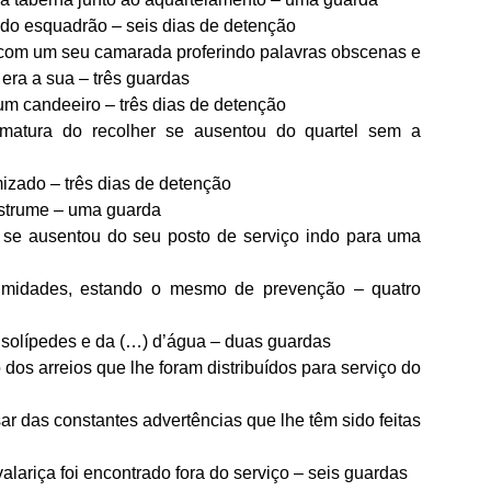
o do esquadrão – seis dias de detenção
 com um seu camarada proferindo palavras obscenas e
era a sua – três guardas
 um candeeiro – três dias de detenção
rmatura do recolher se ausentou do quartel sem a
mizado – três dias de detenção
estrume – uma guarda
 se ausentou do seu posto de serviço indo para uma
oximidades, estando o mesmo de prevenção – quatro
s solípedes e da (…) d’água – duas guardas
dos arreios que lhe foram distribuídos para serviço do
r das constantes advertências que lhe têm sido feitas
lariça foi encontrado fora do serviço – seis guardas