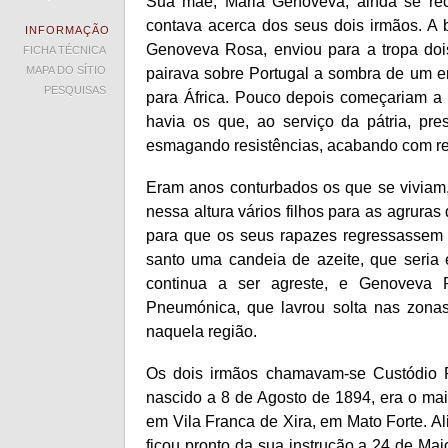
Sua mãe, Maria Genoveva, ainda se re
contava acerca dos seus dois irmãos. A
INFORMAÇÃO
Genoveva Rosa, enviou para a tropa doi
FICHA TÉCNICA
MAPA DO SÍTIO
pairava sobre Portugal a sombra de um en
PESQUISAS
para África. Pouco depois começariam a 
havia os que, ao serviço da pátria, pres
esmagando resistências, acabando com re
Eram anos conturbados os que se viviam,
nessa altura vários filhos para as agrura
para que os seus rapazes regressassem 
santo uma candeia de azeite, que seria 
continua a ser agreste, e Genoveva 
Pneumónica, que lavrou solta nas zonas
naquela região.
Os dois irmãos chamavam-se Custódio F
nascido a 8 de Agosto de 1894, era o mai
em Vila Franca de Xira, em Mato Forte. Al
ficou pronto da sua instrução a 24 de M