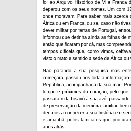
foi ao Arquivo Histórico de Vila Franca 
deparou com os seus nomes. Um com 17
onde moravam. Para saber mais acerca de
África ou em França, ou se, caso não tiv
dever militar por terras de Portugal, ent
informou que detinha ainda as folhas de m
então que ficaram por cá, mas compreende
tempos difíceis que, como vimos, ceifa
visto o mato e sentido a sede de África ou 
Não parando a sua pesquisa mas ent
começara, passou-nos toda a informação 
República, acompanhada da sua mãe. Porqu
tempo e próximos do coração, pelo que v
passaram da bisavó à sua avó, passando p
de preservação da memória familiar, bem 
deu-nos a conhecer a sua história e o seu
e amanhã, pelos familiares que procur
anos atrás.