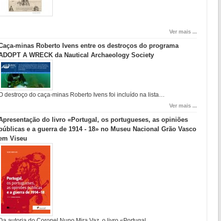
Ver mais ...
Caça-minas Roberto Ivens entre os destroços do programa
ADOPT A WRECK da Nautical Archaeology Society
O destroço do caça-minas Roberto Ivens foi incluído na lista…
Ver mais ...
Apresentação do livro «Portugal, os portugueses, as opiniões
públicas e a guerra de 1914 - 18» no Museu Nacional Grão Vasco
em Viseu
Da autoria do Coronel Nuno Mira Vaz, o livro «Portugal,…