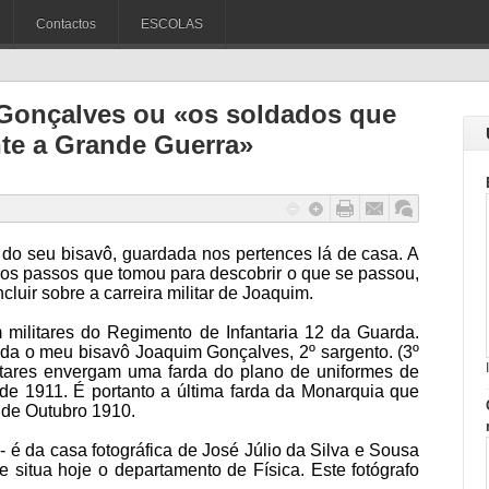
Contactos
ESCOLAS
Gonçalves ou «os soldados que
nte a Grande Guerra»
 do seu bisavô, guardada nos pertences lá de casa. A
e os passos que tomou para descobrir o que se passou,
cluir sobre a carreira militar de Joaquim.
militares do Regimento de Infantaria 12 da Guarda.
a o meu bisavô Joaquim Gonçalves, 2º sargento. (3º
litares envergam uma farda do plano de uniformes de
de 1911. É portanto a última farda da Monarquia que
 de Outubro 1910.
 é da casa fotográfica de José Júlio da Silva e Sousa
e situa hoje o departamento de Física. Este fotógrafo