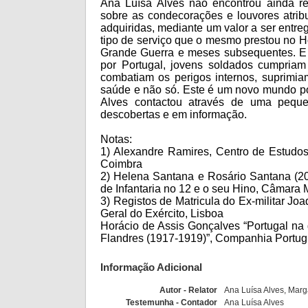
Ana Luísa Alves não encontrou ainda re
sobre as condecorações e louvores atribu
adquiridas, mediante um valor a ser entre
tipo de serviço que o mesmo prestou no Ho
Grande Guerra e meses subsequentes. E 
por Portugal, jovens soldados cumpria
combatiam os perigos internos, suprimia
saúde e não só. Este é um novo mundo po
Alves contactou através de uma pequ
descobertas e em informação.
Notas:
1) Alexandre Ramires, Centro de Estudos
Coimbra
2) Helena Santana e Rosário Santana (2
de Infantaria no 12 e o seu Hino, Câmara
3) Registos de Matricula do Ex-militar J
Geral do Exército, Lisboa
Horácio de Assis Gonçalves “Portugal na 
Flandres (1917-1919)”, Companhia Portug
Informação Adicional
Autor - Relator
Ana Luísa Alves, Marg
Testemunha - Contador
Ana Luísa Alves