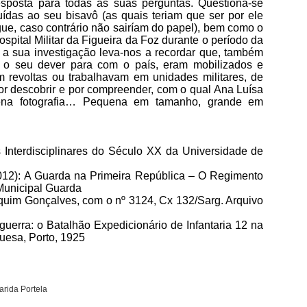
sposta para todas as suas perguntas. Questiona-se
ídas ao seu bisavô (as quais teriam que ser por ele
gue, caso contrário não sairíam do papel), bem como o
spital Militar da Figueira da Foz durante o período da
a sua investigação leva-nos a recordar que, também
m o seu dever para com o país, eram mobilizados e
m revoltas ou trabalhavam em unidades militares, de
r descobrir e por compreender, com o qual Ana Luísa
ena fotografia… Pequena em tamanho, grande em
 Interdisciplinares do Século XX da Universidade de
012): A Guarda na Primeira República – O Regimento
 Municipal Guarda
oaquim Gonçalves, com o nº 3124, Cx 132/Sarg. Arquivo
guerra: o Batalhão Expedicionário de Infantaria 12 na
uesa, Porto, 1925
arida Portela