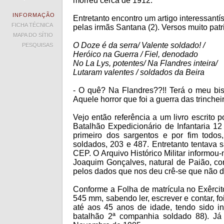
morreu cerca de 1912.
INFORMAÇÃO
Entretanto encontro um artigo interessantí
FICHA TÉCNICA
pelas irmãs Santana (2). Versos muito pat
MAPA DO SÍTIO
O Doze é da serra/ Valente soldado! /
PESQUISAS
Heróico na Guerra / Fiel, denodado
No La Lys, potentes/ Na Flandres inteira/
Lutaram valentes / soldados da Beira
- O quê? Na Flandres??!! Terá o meu bi
Aquele horror que foi a guerra das trincheir
Vejo então referência a um livro escrito 
Batalhão Expedicionário de Infantaria 1
primeiro dos sargentos e por fim todos
soldados, 203 e 487. Entretanto tentava s
CEP. O Arquivo Histórico Militar informo
Joaquim Gonçalves, natural de Paião, co
pelos dados que nos deu crê-se que não d
Conforme a Folha de matrícula no Exêrcit
545 mm, sabendo ler, escrever e contar, fo
até aos 45 anos de idade, tendo sido in
batalhão 2ª companhia soldado 88). J