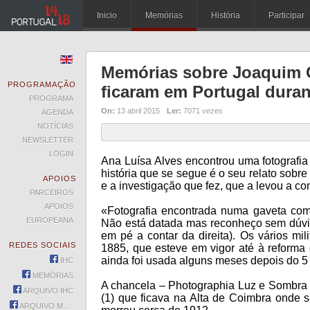
Inicio
Memórias
História
Participar
Memórias sobre Joaquim 
PROGRAMAÇÃO
ficaram em Portugal dura
PROGRAMA
On:
13 abril 2015
Ler:
7071 vezes
AGENDA
NOTÍCIAS
NEWSLETTER
LOGIN
Ana Luísa Alves encontrou uma fotografia
história que se segue é o seu relato sobr
APOIOS
e a investigação que fez, que a levou a con
PARCEIROS
APOIOS
«Fotografia encontrada numa gaveta com 
EUROPEANA
Não está datada mas reconheço sem dúvid
em pé a contar da direita). Os vários mi
REDES SOCIAIS
1885, que esteve em vigor até à reforma 
ainda foi usada alguns meses depois do 5
IHC
MEMÓRIAS
A chancela – Photographia Luz e Sombra -
ARQUIVO IHC
(1) que ficava na Alta de Coimbra onde s
ARQUIVO MEMÓRIAS