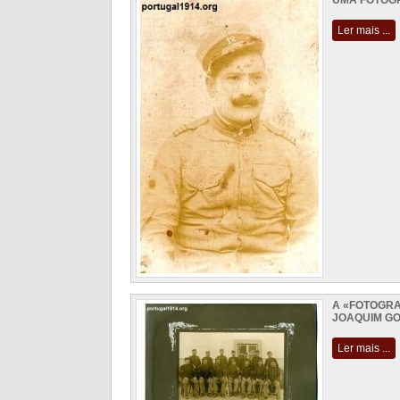
UMA FOTOGR
Ler mais ...
A «FOTOGR
JOAQUIM G
Ler mais ...