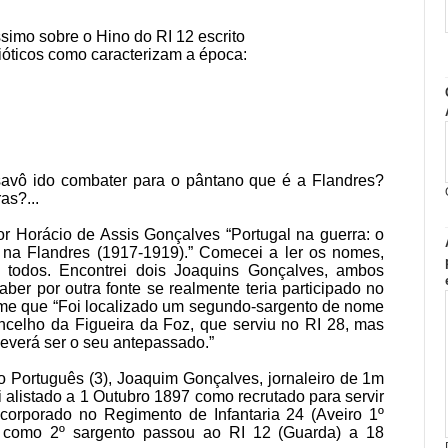
ssimo sobre o Hino do RI 12 escrito
rióticos como caracterizam a época:
savô ido combater para o pântano que é a Flandres?
as?...
por Horácio de Assis Gonçalves “Portugal na guerra: o
2 na Flandres (1917-1919).” Comecei a ler os nomes,
, todos. Encontrei dois Joaquins Gonçalves, ambos
aber por outra fonte se realmente teria participado no
u-me que “Foi localizado um segundo-sargento de nome
ncelho da Figueira da Foz, que serviu no RI 28, mas
everá ser o seu antepassado.”
o Português (3), Joaquim Gonçalves, jornaleiro de 1m
i alistado a 1 Outubro 1897 como recrutado para servir
corporado no Regimento de Infantaria 24 (Aveiro 1º
á como 2º sargento passou ao RI 12 (Guarda) a 18