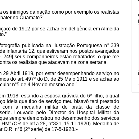
ava os inimigos da nação como por exemplo os realistas
mbater no Cuamato?
tição) de 1912 por se achar em deligência em Almeida
o.”
tografia publicada na Ilustração Portuguesa n° 339
de infantaria 12, que estiveram nos postos avançados
 p. 249] seus companheiros estão retratados, o que me
 contra os realistas que atacavam na zona serrana.
 29 Abril 1919, por estar desempenhando serviço no
ermos do art. 497º do D. de 25 Maio 1911 e se achar ao
ircular n°5 de 4 Nov do mesmo ano.”
em 1918, estando a esposa grávida do 6º filho, o qual
ço ideia que tipo de serviço meu bisavô terá prestado
do com a medalha militar de prata da classe de
erie. Louvado pelo Director do Hospital Militar da
de que sempre demonstrou no desempenho dos serviços
 HM” (OR de Inf.a 28, n°321, 15-11-1920). Medalha de
 O.R. n°6 (2ª serie) de 17-5-1928.»