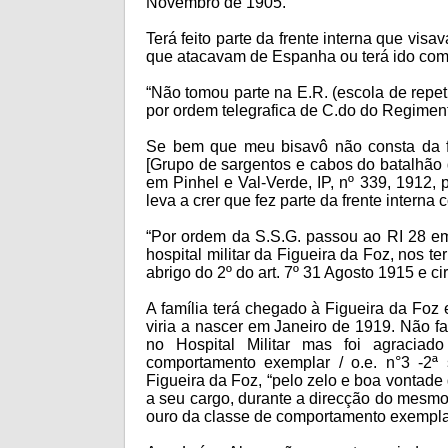
Novembro de 1905.
Terá feito parte da frente interna que vis
que atacavam de Espanha ou terá ido co
“Não tomou parte na E.R. (escola de repe
por ordem telegrafica de C.do do Regiment
Se bem que meu bisavô não consta da fo
[Grupo de sargentos e cabos do batalhão 
em Pinhel e Val-Verde, IP, nº 339, 1912,
leva a crer que fez parte da frente interna
“Por ordem da S.S.G. passou ao RI 28 em
hospital militar da Figueira da Foz, nos t
abrigo do 2º do art. 7º 31 Agosto 1915 e c
A família terá chegado à Figueira da Foz 
viria a nascer em Janeiro de 1919. Não fa
no Hospital Militar mas foi agracia
comportamento exemplar / o.e. n°3 -2ª s
Figueira da Foz, “pelo zelo e boa vonta
a seu cargo, durante a direcção do mesmo
ouro da classe de comportamento exemplar