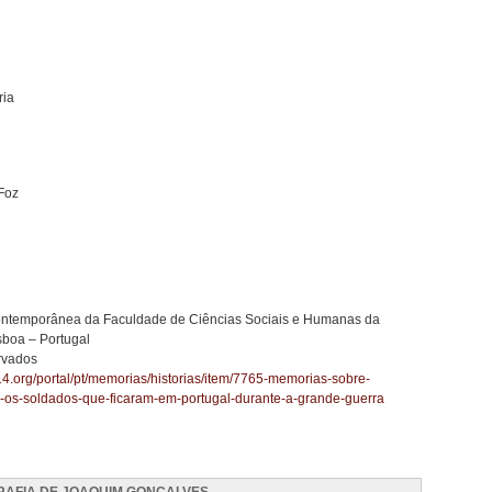
ria
Foz
 Contemporânea da Faculdade de Ciências Sociais e Humanas da
sboa – Portugal
ervados
14.org/portal/pt/memorias/historias/item/7765-memorias-sobre-
-os-soldados-que-ficaram-em-portugal-durante-a-grande-guerra