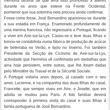
memória familiar de que teria sido promovido a alferes
durante os anos que esteve na Frente Ocidental,
pormenor que sua sobrinha-neta procura ainda confirmar.
Fosse como fosse, José Bernardino apaixonou-se durante
a sua estadia em França. Enamorado profundamente de
uma menina francesa, não regressaria a Portugal, ficando
a viver em Aire-sur-la-Lys. Casou-se e teve duas filhas e
tornou-se contabilista numa fábrica de produção de acúcar
de beterraba no Verão, e tijolo no Inverno. Foi também
Presidente da Secção de Ciclismo de Aire-sur-la-Lys,
actividade que Hermínia vê confirmada em medalhas que
aina hoje persistem, entre outras, que lhe foram dadas
pelo Ministère du Travail et de la Sécurité Sociale.
A Portugal voltaria anos depois, já casado com o seu
amor, Lucienne, e na companhia das duas filhas do casal,
Francette, que sempre viveu em Aire, e Josette, que em
adulta se mudou para Paris. A foto familiar deverá
corresponder à primeira visita do casal e suas filhas à
famíia portuguesa de José Bernardino.