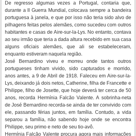
De regresso algumas vezes a Portugal, contaria que,
durante a II Guerra Mundial, colocava sempre a bandeira
portuguesa à janela, e que por isso não teria sido alvo de
pilhagens feitas pelos alemães, como sucedeu com outros
habitantes e casas de Aire-sur-la-Lys. No entanto, contava
ao seu irmão que teria a dada altura recebido em sua casa
alguns oficiais alemães, que ali se estabeleceram,
enquanto estiveram naquela região.
José Bernardino viveu e morreu onde tantos outros
portugueses tinham vivido, sido capturados e morrido,
anos antes, a 9 de Abril de 1918. Faleceu em Aire-sur-la-
Lys, deixando já dois netos, Catherine, filha de Francette e
Philippe, filho de Josette, que hoje deverá ter cerca de 50
anos, recorda Hermínia Falcão Valente. A sobrinha-neta
de José Bernardino recorda-se ainda de ter convivido com
ele, passando férias juntos, em família. Contudo, a vida
separou a família, não sabendo hoje onde se encontra
Philippe, seu primo e neto de seu tio-avô.
Hermínia Falcão Valente procura agora mais informações