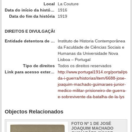
Local
La Couture
Data do início da história
1916
Data do fim da história
1919
DIREITOS E DIVULGAÇÃO
Entidade detentora de direitos
Instituto de Historia Contemporânea
da Faculdade de Ciências Sociais e
Humanas da Universidade Nova
Lisboa – Portugal
Tipo de direitos
Todos os direitos reservados
Link para acesso externo
http://www.portugal1914.org/portal/pt/
da-i-guerra/historias/item/6688-jose-
joaquim-machado-guimaraes-junior-
medico-militar-prisioneiro-de-guerra-
e-sobrevivente-da-batalha-de-la-lys
Objectos Relacionados
FOTO Nº 1 DE JOSÉ
JOAQUIM MACHADO