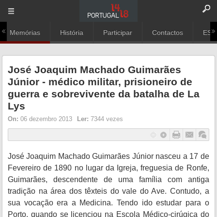
Memórias
História
Participar
Contactos
ESC
José Joaquim Machado Guimarães
Júnior - médico militar, prisioneiro de
guerra e sobrevivente da batalha de La
Lys
On:
06 dezembro 2013
Ler:
7344 vezes
José Joaquim Machado Guimarães Júnior nasceu a 17 de
Fevereiro de 1890 no lugar da Igreja, freguesia de Ronfe,
Guimarães, descendente de uma família com antiga
tradição na área dos têxteis do vale do Ave. Contudo, a
sua vocação era a Medicina. Tendo ido estudar para o
Porto, quando se licenciou na Escola Médico-cirúgica do