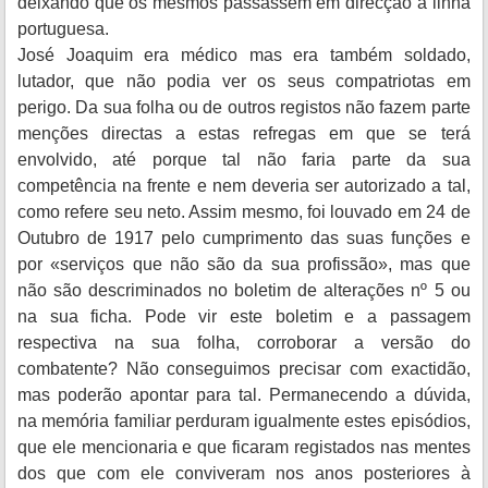
deixando que os mesmos passassem em direcção à linha
portuguesa.
José Joaquim era médico mas era também soldado,
lutador, que não podia ver os seus compatriotas em
perigo. Da sua folha ou de outros registos não fazem parte
menções directas a estas refregas em que se terá
envolvido, até porque tal não faria parte da sua
competência na frente e nem deveria ser autorizado a tal,
como refere seu neto. Assim mesmo, foi louvado em 24 de
Outubro de 1917 pelo cumprimento das suas funções e
por «serviços que não são da sua profissão», mas que
não são descriminados no boletim de alterações nº 5 ou
na sua ficha. Pode vir este boletim e a passagem
respectiva na sua folha, corroborar a versão do
combatente? Não conseguimos precisar com exactidão,
mas poderão apontar para tal. Permanecendo a dúvida,
na memória familiar perduram igualmente estes episódios,
que ele mencionaria e que ficaram registados nas mentes
dos que com ele conviveram nos anos posteriores à