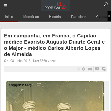
Inicio
Memórias
História
Participar
Contacto
Em campanha, em França, o Capitão -
médico Evaristo Augusto Duarte Geral e
o Major - médico Carlos Alberto Lopes
de Almeida
On:
08 junho 2015
Ler:
5869 vezes