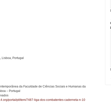
 Lisboa, Portugal
 Contemporânea da Faculdade de Ciências Sociais e Humanas da
sboa – Portugal
ervados
14.org/portal/pt/item/7487-liga-dos-combatentes-caderneta-n-10