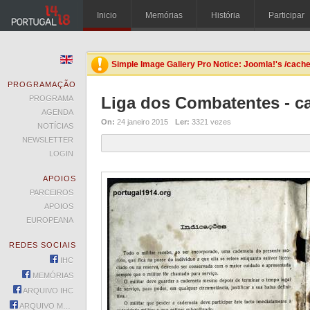
Inicio
Memórias
História
Participar
Simple Image Gallery Pro Notice: Joomla!'s
/cach
PROGRAMAÇÃO
Liga dos Combatentes - ca
PROGRAMA
AGENDA
On:
24 janeiro 2015
Ler:
3321 vezes
NOTÍCIAS
NEWSLETTER
LOGIN
APOIOS
PARCEIROS
APOIOS
EUROPEANA
REDES SOCIAIS
IHC
MEMÓRIAS
ARQUIVO IHC
ARQUIVO MEMÓRIAS