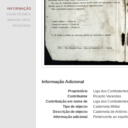
INFORMAÇÃO
FICHA TÉCNICA
MAPA DO SÍTIO
PESQUISAS
Informação Adicional
Proprietário
Liga dos Combatente
Contribuinte
Ricardo Varandas
Contribuição em nome de
Liga dos Combatente
Tipo de objecto
Caderneta Militar
Descrição do objecto
Caderneta de António
Informação adicional
Pertencente ao espóli