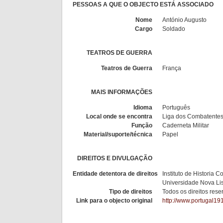
PESSOAS A QUE O OBJECTO ESTÁ ASSOCIADO
Nome
António Augusto
Cargo
Soldado
TEATROS DE GUERRA
Teatros de Guerra
França
MAIS INFORMAÇÕES
Idioma
Português
Local onde se encontra
Liga dos Combatentes,
Função
Caderneta Militar
Material/suporte/técnica
Papel
DIREITOS E DIVULGAÇÃO
Entidade detentora de direitos
Instituto de Historia
Universidade Nova Li
Tipo de direitos
Todos os direitos res
Link para o objecto original
http://www.portugal19