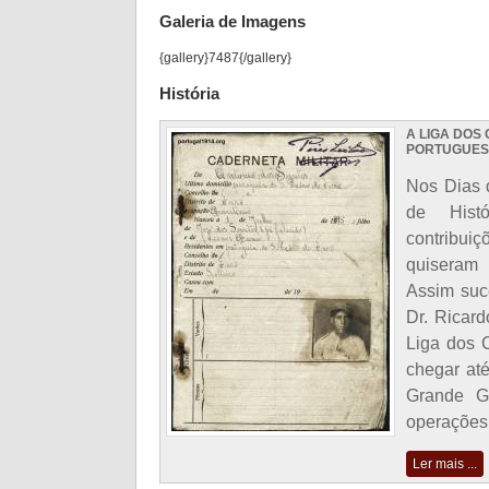
Galeria de Imagens
{gallery}7487{/gallery}
História
A LIGA DOS
PORTUGUES
Nos Dias 
de Hist
contribuiç
quiseram 
Assim suc
Dr. Ricar
Liga dos 
chegar at
Grande Gu
operações 
Ler mais ...