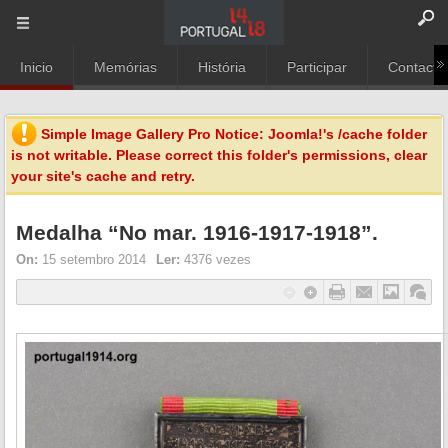
Inicio
Memórias
História
Participar
Contacto
Simple Image Gallery Pro Notice: Joomla!'s
/cache
folder
is not writable. Please correct this folder's permissions, clear
your site's cache and retry.
Medalha “No mar. 1916-1917-1918”.
On:
15 setembro 2014
Ler:
4376 vezes