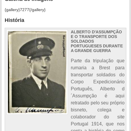
{gallery}7277{/gallery}
História
ALBERTO D'ASSUMPÇÃO
E O TRANSPORTE DOS
SOLDADOS
PORTUGUESES DURANTE
A GRANDE GUERRA
Parte da tripulação que
rumaria a Brest para
transportar soldados do
Corpo Expedicionário
Português, Alberto d
´Assumpção é aqui
retratado pelo seu próprio
bisneto, colega e
colaborador do site
Portugal 1914, que nos
conta a história de como