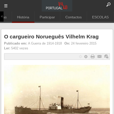
rias
História
Participar
Contactos
ESCOLAS
O cargueiro Norueguês Vilhelm Krag
Publicado em:
A Guerra de 1914-1918
On:
24 fevereiro 2015
Ler:
5402 vezes