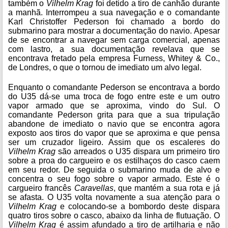
também o
Vilhelm Krag
foi detido a tiro de canhão durante
a manhã. Interrompeu a sua navegação e o comandante
Karl Christoffer Pederson foi chamado a bordo do
submarino para mostrar a documentação do navio. Apesar
de se encontrar a navegar sem carga comercial, apenas
com lastro, a sua documentação revelava que se
encontrava fretado pela empresa Furness, Whitey & Co.,
de Londres, o que o tornou de imediato um alvo legal.
Enquanto o comandante Pederson se encontrava a bordo
do U35 dá-se uma troca de fogo entre este e um outro
vapor armado que se aproxima, vindo do Sul. O
comandante Pederson grita para que a sua tripulação
abandone de imediato o navio que se encontra agora
exposto aos tiros do vapor que se aproxima e que pensa
ser um cruzador ligeiro. Assim que os escaleres do
Vilhelm Krag
são arreados o U35 dispara um primeiro tiro
sobre a proa do cargueiro e os estilhaços do casco caem
em seu redor. De seguida o submarino muda de alvo e
concentra o seu fogo sobre o vapor armado. Este é o
cargueiro francês
Caravellas
, que mantém a sua rota e já
se afasta. O U35 volta novamente a sua atenção para o
Vilhelm Krag
e colocando-se a bombordo deste dispara
quatro tiros sobre o casco, abaixo da linha de flutuação. O
Vilhelm Krag
é assim afundado a tiro de artilharia e não