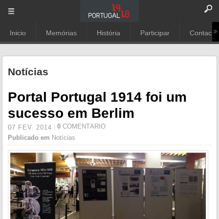
Inicio
Memórias
História
Participar
Contacto
Notícias
Portal Portugal 1914 foi um
sucesso em Berlim
0
COMENTÁRIO
07
FEV.
2014
Publicado em
Notícias