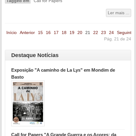
Tagged em
Call for Papers
Ler mais ...
Início
Anterior
15
16
17
18
19
20
21
22
23
24
Seguinte
Pág. 21 de 24
Destaque Notícias
Exposição "A caminho de La Lys" em Mondim de
Basto
Call for Papers "A Grande Guerra e os Açores: da