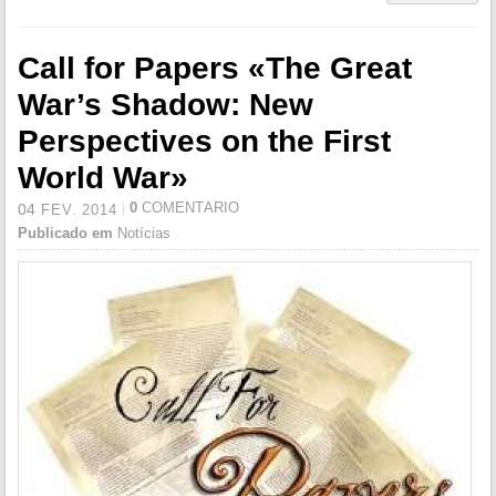
Call for Papers «The Great
War’s Shadow: New
Perspectives on the First
World War»
0
COMENTÁRIO
04
FEV.
2014
Publicado em
Notícias