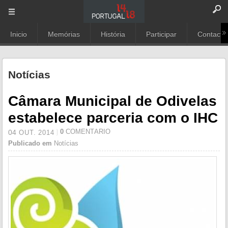
Inicio
Memórias
História
Participar
Contacto
Notícias
Câmara Municipal de Odivelas
estabelece parceria com o IHC
0
COMENTÁRIO
04
OUT.
2014
Publicado em
Notícias