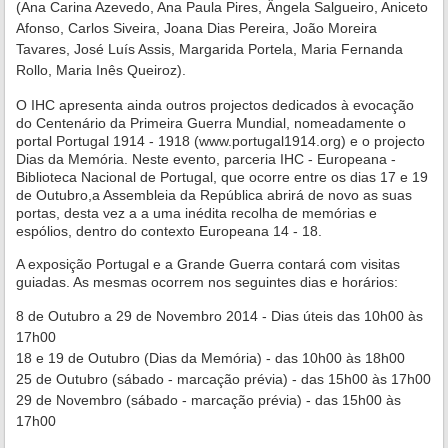
(Ana Carina Azevedo, Ana Paula Pires, Ângela Salgueiro, Aniceto
Afonso, Carlos Siveira, Joana Dias Pereira, João Moreira
Tavares, José Luís Assis, Margarida Portela, Maria Fernanda
Rollo, Maria Inês Queiroz).
O IHC apresenta ainda outros projectos dedicados à evocação
do Centenário da Primeira Guerra Mundial, nomeadamente o
portal Portugal 1914 - 1918 (www.portugal1914.org) e o projecto
Dias da Memória. Neste evento, parceria IHC - Europeana -
Biblioteca Nacional de Portugal, que ocorre
entre os dias 17 e 19
de Outubro,
a Assembleia da República abrirá de novo as suas
portas, desta vez a a uma inédita recolha de memórias e
espólios, dentro do contexto Europeana 14 - 18.
A exposição Portugal e a Grande Guerra contará com visitas
guiadas. As mesmas ocorrem nos seguintes dias e horários:
8 de Outubro a 29 de Novembro 2014 - Dias úteis das 10h00 às
17h00
18 e 19 de Outubro (Dias da Memória) - das 10h00 às 18h00
25 de Outubro (sábado - marcação prévia) - das 15h00 às 17h00
29 de Novembro (sábado - marcação prévia) - das 15h00 às
17h00