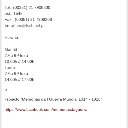
Tel.: (00351) 21 7908300
ext.: 1545
Fax.: (00351) 21 7908308
Email:
ihc@fcsh.unl.pt
Horário:
Manhã
2.ª a 6.ª feira
10.00h // 14.00h
Tarde
2.ª a 6.ª feira
14.00h // 17.00h
e
Projecto "Memórias da I Guerra Mundial 1914 - 1918"
https://www.facebook.com/memoriasdaguerra