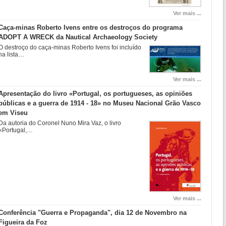
Ver mais ...
Caça-minas Roberto Ivens entre os destroços do programa
ADOPT A WRECK da Nautical Archaeology Society
O destroço do caça-minas Roberto Ivens foi incluído
na lista…
Ver mais ...
Apresentação do livro «Portugal, os portugueses, as opiniões
públicas e a guerra de 1914 - 18» no Museu Nacional Grão Vasco
em Viseu
Da autoria do Coronel Nuno Mira Vaz, o livro
«Portugal,…
Ver mais ...
Conferência "Guerra e Propaganda", dia 12 de Novembro na
Figueira da Foz