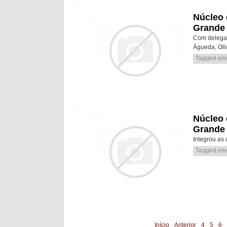
Núcleo 
Grande
Com delegaç
Águeda, Oli
Tagged em
Núcleo 
Grande
Integrou as 
Tagged em
Início
Anterior
4
5
6