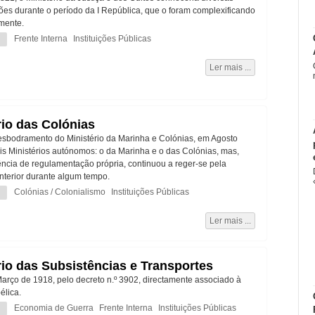
ções durante o período da I República, que o foram complexificando
mente.
Frente Interna
Instituições Públicas
Ler mais ...
rio das Colónias
esbodramento do Ministério da Marinha e Colónias, em Agosto
is Ministérios autónomos: o da Marinha e o das Colónias, mas,
ência de regulamentação própria, continuou a reger-se pela
nterior durante algum tempo.
Colónias / Colonialismo
Instituições Públicas
Ler mais ...
rio das Subsistências e Transportes
arço de 1918, pelo decreto n.º 3902, directamente associado à
élica.
Economia de Guerra
Frente Interna
Instituições Públicas