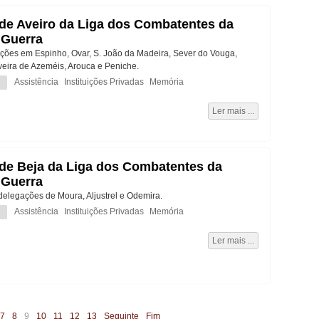
de Aveiro da Liga dos Combatentes da
 Guerra
ões em Espinho, Ovar, S. João da Madeira, Sever do Vouga,
veira de Azeméis, Arouca e Peniche.
Assistência
Instituições Privadas
Memória
Ler mais ...
de Beja da Liga dos Combatentes da
 Guerra
delegações de Moura, Aljustrel e Odemira.
Assistência
Instituições Privadas
Memória
Ler mais ...
7
8
9
10
11
12
13
Seguinte
Fim