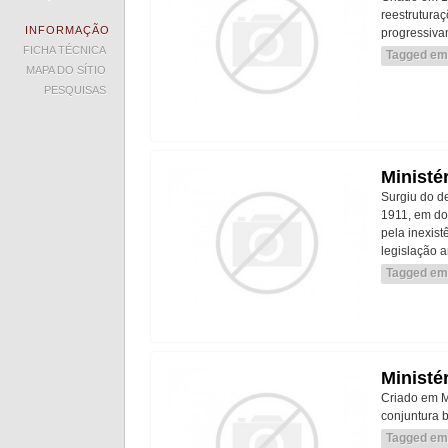
reestrutura
INFORMAÇÃO
progressiva
FICHA TÉCNICA
Tagged em
MAPA DO SÍTIO
PESQUISAS
Ministé
Surgiu do d
1911, em do
pela inexist
legislação a
Tagged em
Ministé
Criado em M
conjuntura b
Tagged em