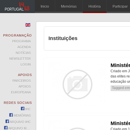
Inicio
Memórias
História
Participar
PROGRAMAÇÃO
Instituições
PROGRAMA
AGENDA
NOTÍCIAS
NEWSLETTER
Ministé
LOGIN
Criado em Ju
APOIOS
das elites 
PARCEIROS
educação um
APOIOS
Tagged em
EUROPEANA
REDES SOCIAIS
IHC
MEMÓRIAS
ARQUIVO IHC
Ministé
ARQUIVO MEMÓRIAS
Criado em 18