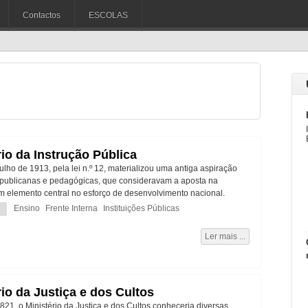
Contactos
ESCOLAS
rio da Instrução Pública
lho de 1913, pela lei n.º 12, materializou uma antiga aspiração
republicanas e pedagógicas, que consideravam a aposta na
 elemento central no esforço de desenvolvimento nacional.
Ensino
Frente Interna
Instituições Públicas
Ler mais ...
rio da Justiça e dos Cultos
21, o Ministério da Justiça e dos Cultos conheceria diversas